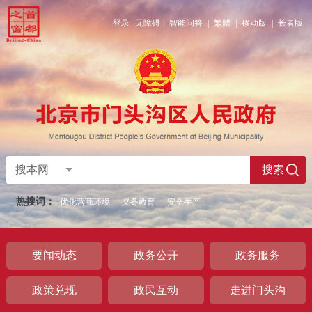
登录
无障碍
|
智能问答
|
繁體
|
移动版
|
长者版
搜本网
搜索
热搜词：
优化营商环境
义务教育
安全生产
要闻动态
政务公开
政务服务
政策兑现
政民互动
走进门头沟