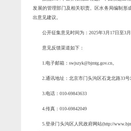
发展的管理部门及相关职责
。区水务局编制形
出意见建议。
公开征集意见时间为：
2025年
3
月
1
7
日至
3
意见反馈渠道如下：
1.电子邮箱：
swjszyk
@
bjmtg.gov
.c
n
。
2.通讯地址：北京市门头沟区石龙北路
33
3.电话：010-
69843633
4.传真：
010-69842049
5.登录门头沟区人民政府网站(http://www.bj