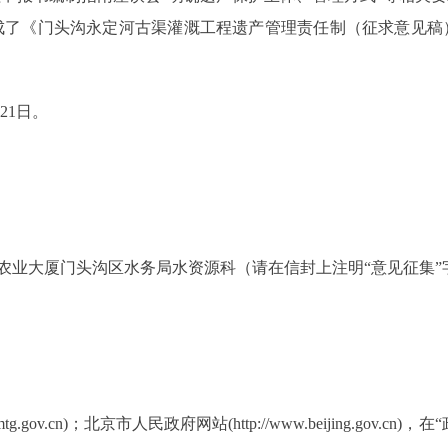
成了《门头沟永定河古渠灌溉工程遗产管理责任制（征求意见稿
月
21
日。
号农业大厦门头沟区水务局水资源科
（请在信封上注明
“意见征集
mtg.gov.cn)；北京市人民政府网站(http://www.beijing.g