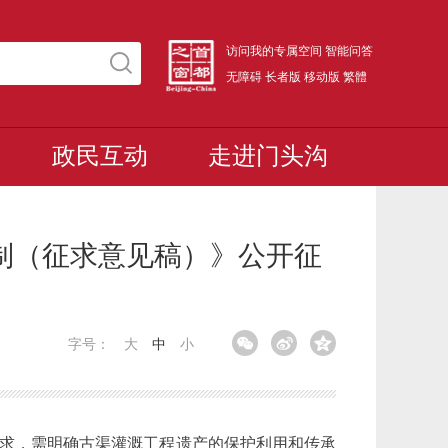
访问我的专属空间
智能问答
无障碍
长者版
移动版
繁體
政民互动
走进门头沟
任制（征求意见稿）》公开征
字号：
大
中
小
要求，需明确古渠灌溉工程遗产的保护利用和传承