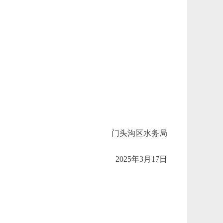
门头沟区水务局
2025
年
3
月
17
日