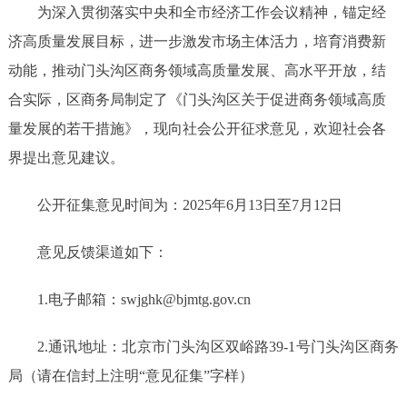
为深入贯彻
落实
中央
和全
市经济工作
会议精神
，
锚定经
济高质量发展目标
，进一步
激发
市场主体
活力，
培育消费新
动能，推动门头沟区商务领域高质量
发展
、高水平开放
，结
合实际，
区商务局
制定了
《门头沟区关于促进商务领域
高
质
量
发展
的
若干措施
》
，
现
向社会
公开征求意见
，欢迎社会各
界提出意见建议
。
公开征
集
意见时间为：
2025
年
6
月
13
日至
7
月
12
日
意见反馈渠道如下：
1.电子邮箱：
swjghk
@
bjmtg
.gov.cn
2.通讯地址：北京市门头沟区双峪路39-1号门头沟区商务
局（
请在信封上注明
“意见
征集
”字样
）