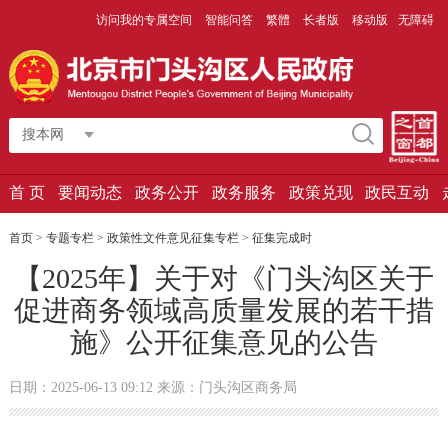
访问我的专属空间
智能问答
繁體
长者版
移动版
无障碍
搜本网
首 页
要闻动态
政务公开
政务服务
政策兑现
政民互动
首页
>
专题专栏
>
政策性文件意见征集专栏
>
征集完成时
【2025年】关于对《门头沟区关于
促进商务领域高质量发展的若干措
施》公开征集意见的公告
日期：2025-06-13 09:12 来源：门头沟区商务局