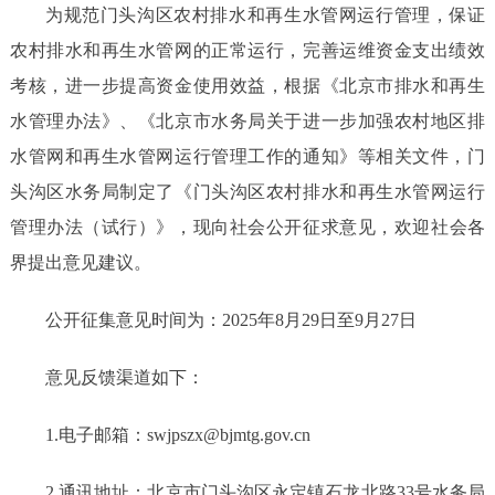
为规范门头沟区农村排水和再生水管网运行管理，保证
农村排水和再生水管网的正常运行，完善运维资金支出绩效
考核，进一步提高资金使用效益，根据《北京市排水和再生
水管理办法》、《北京市水务局关于进一步加强农村地区排
水管网和再生水管网运行管理工作的通知》等相关文件
，门
头沟区水务局制定了《门头沟区农村排水和再生水管网运行
管理办法（试行）》，
现
向社会
公开征求意见
，欢迎社会各
界提出意见建议。
公开征
集
意见时间为：
2025
年
8
月
29
日至
9
月
27
日
意见反馈渠道如下：
1.电子邮箱：
swjpszx
@
bjmtg
.gov.cn
2.通讯地址：北京市门头沟区永定镇石龙北路33号水务局