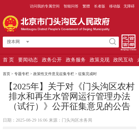
访问我的专属空间
智能问答
繁體
长者版
移动版
无障碍
搜本网
首 页
要闻动态
政务公开
政务服务
政策兑现
政民互动
首页
>
专题专栏
>
政策性文件意见征集专栏
>
征集完成时
【2025年】关于对《门头沟区农村
排水和再生水管网运行管理办法
（试行）》公开征集意见的公告
日期：2025-08-29 16:06 来源：门头沟区水务局