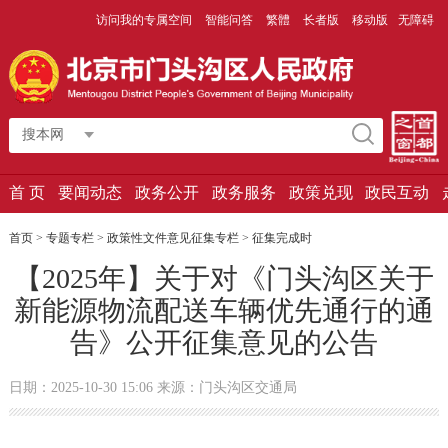
访问我的专属空间
智能问答
繁體
长者版
移动版
无障碍
搜本网
首 页
要闻动态
政务公开
政务服务
政策兑现
政民互动
首页
>
专题专栏
>
政策性文件意见征集专栏
>
征集完成时
【2025年】关于对《门头沟区关于
新能源物流配送车辆优先通行的通
告》公开征集意见的公告
日期：2025-10-30 15:06 来源：门头沟区交通局