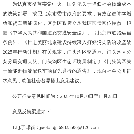
为认真贯彻落实党中央、国务院关于降低社会物流成本
的决策部署，按照北京市委市政府的要求，有效促进降本增
效和货车新能源化，区委区政府立足我区区情区位特点，根
据《中华人民共和国道路交通安全法》、《北京市道路运输
条例》、《推进美丽北京建设持续深入打好污染防治攻坚战
2025年行动计划》有关规定，
门头沟区交通局、门头沟区公
安分局交通支队、门头沟区生态环境局制定了《门头沟区关
于新能源物流配送车辆优先通行的通告》，
现
向社会
公开征
求意见
，欢迎社会各界提出意见建议。
公开征
集
意见时间为：
2025
年
10
月
30
日至
11
月
28
日
意见反馈渠道如下：
1.电子邮箱：
jiaotongju69823606@
126.com