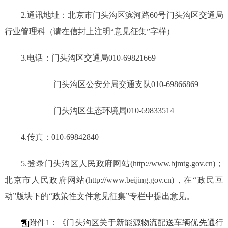
2.通讯地址：北京市门头沟区滨河路60号门头沟区交通局
行业管理科（
请在信封上注明
“意见
征集
”字样
）
3.电话：门头沟区交通局010-69821669
门头沟区公安分局交通支队
010-69866869
门头沟区生态环境局
010-
69833514
4.传真：010-69842840
5.登录
门头沟区人民政府网站
(http://www.bjmtg.gov.cn)；
北京市人民政府网站(http://www.beijing.gov.cn)，
在
“政民互
动”版块下的“政策性文件意见征集”专栏中提出意见。
附件1：《门头沟区关于新能源物流配送车辆优先通行