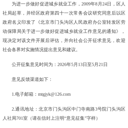
为
进一步做好促进城乡就业工作
，
200
9
年
8
月
2
4
日，区
人
社局
起草，并经区政府第
四十一
次常务会议研究同意后以区
政府名义印发了
《北京市门头沟区人民政府办公室转发区劳
动保障局关于进一步做好促进城乡就业工作意见的通知》，
现决定对该文件开展后评估，并向社会公开征求意见，欢迎
社会各界对实施情况提出意见和建议。
公开征
集
意见时间为：
2026
年
5
月
13
日至
5
月
21
日
意见反馈渠道如下：
1.电子邮箱：mtg
jyk
@126.com
2.通讯地址：北京市门头沟区中门寺南路3号院门头沟区
人社局701室（
请在信封上注明
“意见
征集
”字样
）