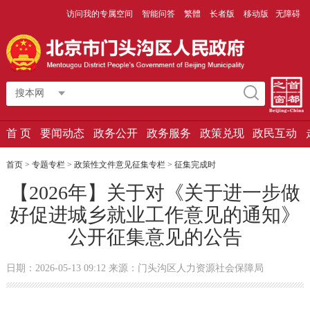
访问我的专属空间
智能问答
繁體
长者版
移动版
无障碍
搜本网
首 页
要闻动态
政务公开
政务服务
政策兑现
政民互动
首页
>
专题专栏
>
政策性文件意见征集专栏
>
征集完成时
【2026年】关于对《关于进一步做
好促进城乡就业工作意见的通知》
公开征集意见的公告
日期：2026-05-13 09:12 来源：门头沟区人力资源社会保障局