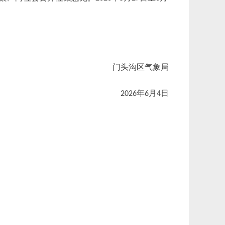
门头沟区气象局
年
月
日
2026
6
4