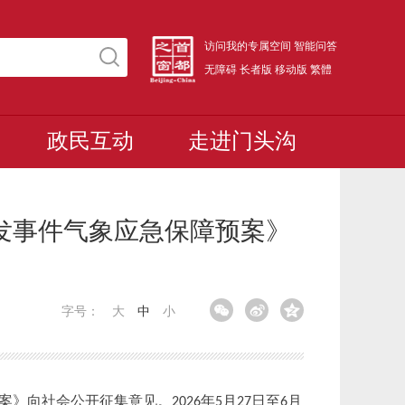
访问我的专属空间
智能问答
无障碍
长者版
移动版
繁體
政民互动
走进门头沟
发事件气象应急保障预案》
字号：
大
中
小
预案》向社会公开征集意见。
年
月
日至
月
2026
5
27
6