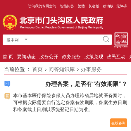
访问我的专属空间
智能问答
繁體
长者版
移动版
无障碍
搜本网
首 页
要闻动态
政务公开
政务服务
政策兑现
政民互动
当前位置 :
首页
>
问答知识库
>
办事服务
办理备案，是否有“有效期限”？
本市基本医疗保险参保人员办理跨省异地就医备案时，
可根据实际需要自行选定备案有效期限，备案生效日期
和备案截止日期以系统登记日期为准。
在线咨询