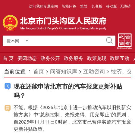
访问我的专属空间
智能问答
繁體
长者版
移动版
无障碍
搜本网
首 页
要闻动态
政务公开
政务服务
政策兑现
政民互动
当前位置 :
首页
>
问答知识库
>
互动咨询
>
经济、交
现在还能申请北京市的汽车报废更新补贴
吗？
不能。根据《2025年北京市进一步推动汽车以旧换新实
施方案》中“总额控制、先报先得、用完即止”的原则，
自2025年11月11日0时起，北京市已暂停实施汽车报废
更新补贴政策。