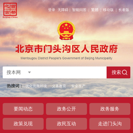
登录
无障碍
|
智能问答
|
繁體
|
移动版
|
长者版
搜本网
搜索
热搜词：
优化营商环境
义务教育
安全生产
要闻动态
政务公开
政务服务
政策兑现
政民互动
走进门头沟