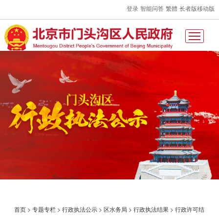
登录
智能问答
繁體
长者版
移动版
首页
>
专题专栏
>
行政执法公示
>
区水务局
>
行政执法结果
>
行政许可结