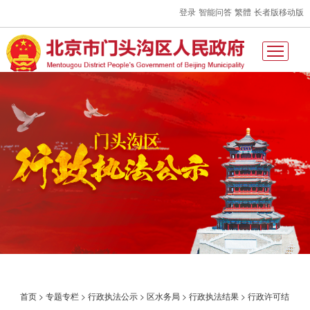
登录
智能问答
繁體
长者版
移动版
首页
>
专题专栏
>
行政执法公示
>
区水务局
>
行政执法结果
>
行政许可结