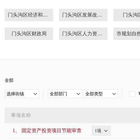
门头沟区经济和信息化局
门头沟区发展改革委
门头沟
门头沟区财政局
门头沟区人力资源社会保障局
门头沟区水务局
门头沟区农业农村局
门头沟
门头沟区市场监管局
门头沟区体育局
门头沟
全部
门头沟区消防支队
门头沟区委编办
门头沟
选择街镇
全部部门
全部类型
自来水集团门头沟分公司
门头沟区税务局
门头沟
事项名称
门头沟区委宣传部
歌华有线
门头沟
1、
固定资产投资项目节能审查
1项