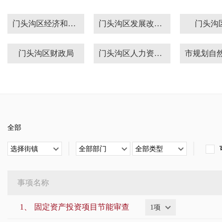
门头沟区经济和信息化局
门头沟区发展改革委
门头沟
门头沟区财政局
门头沟区人力资源社会保障局
门头沟区水务局
门头沟区农业农村局
门头沟
门头沟区市场监管局
门头沟区体育局
门头沟
全部
门头沟区消防支队
门头沟区委编办
门头沟
选择街镇
全部部门
全部类型
自来水集团门头沟分公司
门头沟区税务局
门头沟
事项名称
门头沟区委宣传部
歌华有线
门头沟
1、
固定资产投资项目节能审查
1项