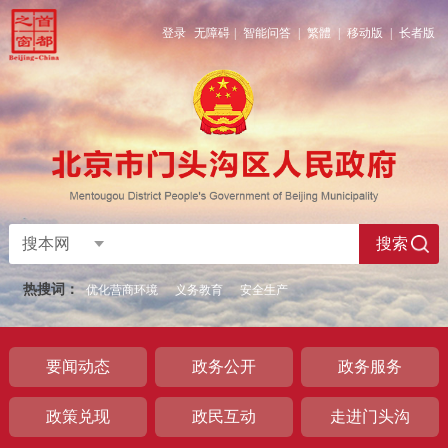
登录
无障碍
|
智能问答
|
繁體
|
移动版
|
长者版
搜本网
搜索
热搜词：
优化营商环境
义务教育
安全生产
要闻动态
政务公开
政务服务
政策兑现
政民互动
走进门头沟