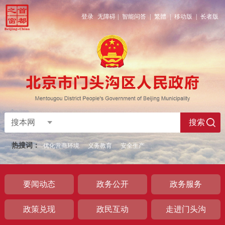
登录
无障碍
|
智能问答
|
繁體
|
移动版
|
长者版
搜本网
搜索
热搜词：
优化营商环境
义务教育
安全生产
要闻动态
政务公开
政务服务
政策兑现
政民互动
走进门头沟