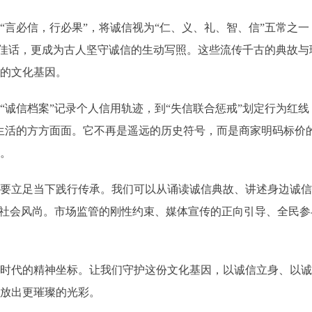
“言必信，行必果”，将诚信视为“仁、义、礼、智、信”五常之一
”的佳话，更成为古人坚守诚信的生动写照。这些流传千古的典故
脉的文化基因。
诚信档案”记录个人信用轨迹，到“失信联合惩戒”划定行为红线
生活的方方面面。它不再是遥远的历史符号，而是商家明码标价
量。
更要立足当下践行传承。我们可以从诵读诚信典故、讲述身边诚
为社会风尚。市场监管的刚性约束、媒体宣传的正向引导、全民
新时代的精神坐标。让我们守护这份文化基因，以诚信立身、以
绽放出更璀璨的光彩。