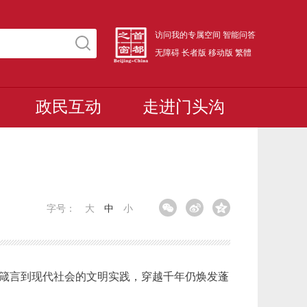
访问我的专属空间
智能问答
无障碍
长者版
移动版
繁體
政民互动
走进门头沟
字号：
大
中
小
思箴言到现代社会的文明实践，穿越千年仍焕发蓬