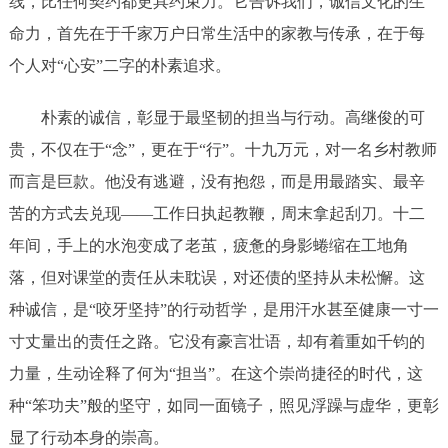
线，比任何契约都更具约束力。它告诉我们，诚信文化的生
命力，首先在于千家万户日常生活中的家教与传承，在于每
个人对“心安”二字的朴素追求。
朴素的诚信，彰显于最坚韧的担当与行动。高继俊的可
贵，不仅在于“念”，更在于“行”。十九万元，对一名乡村教师
而言是巨款。他没有逃避，没有抱怨，而是用最踏实、最辛
苦的方式去兑现——工作日执起教鞭，周末拿起刮刀。十二
年间，手上的水泡变成了老茧，疲惫的身影蜷缩在工地角
落，但对课堂的责任从未耽误，对还债的坚持从未松懈。这
种诚信，是“咬牙坚持”的行动哲学，是用汗水甚至健康一寸一
寸丈量出的责任之路。它没有豪言壮语，却有着重如千钧的
力量，生动诠释了何为“担当”。在这个崇尚捷径的时代，这
种“笨功夫”般的坚守，如同一面镜子，照见浮躁与虚华，更彰
显了行动本身的崇高。