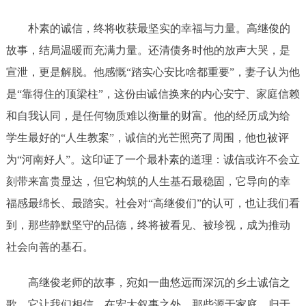
朴素的诚信，终将收获最坚实的幸福与力量。高继俊的
故事，结局温暖而充满力量。还清债务时他的放声大哭，是
宣泄，更是解脱。他感慨“踏实心安比啥都重要”，妻子认为他
是“靠得住的顶梁柱”，这份由诚信换来的内心安宁、家庭信赖
和自我认同，是任何物质难以衡量的财富。他的经历成为给
学生最好的“人生教案”，诚信的光芒照亮了周围，他也被评
为“河南好人”。这印证了一个最朴素的道理：诚信或许不会立
刻带来富贵显达，但它构筑的人生基石最稳固，它导向的幸
福感最绵长、最踏实。社会对“高继俊们”的认可，也让我们看
到，那些静默坚守的品德，终将被看见、被珍视，成为推动
社会向善的基石。
高继俊老师的故事，宛如一曲悠远而深沉的乡土诚信之
歌。它让我们相信，在宏大叙事之外，那些源于家庭、归于