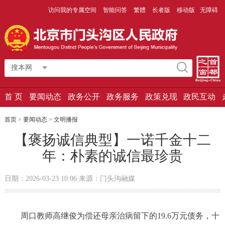
访问我的专属空间
智能问答
繁體
长者版
移动版
无障碍
搜本网
首 页
要闻动态
政务公开
政务服务
政策兑现
政民互动
首页
>
要闻动态
>
文明播报
【褒扬诚信典型】一诺千金十二
年：朴素的诚信最珍贵
日期：2026-03-23 10:06 来源：门头沟融媒
周口教师高继俊为偿还母亲治病留下的19.6万元债务，十