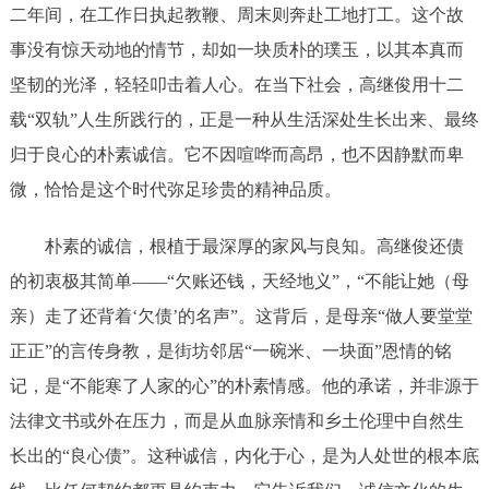
二年间，在工作日执起教鞭、周末则奔赴工地打工。这个故
事没有惊天动地的情节，却如一块质朴的璞玉，以其本真而
坚韧的光泽，轻轻叩击着人心。在当下社会，高继俊用十二
载“双轨”人生所践行的，正是一种从生活深处生长出来、最终
归于良心的朴素诚信。它不因喧哗而高昂，也不因静默而卑
微，恰恰是这个时代弥足珍贵的精神品质。
朴素的诚信，根植于最深厚的家风与良知。高继俊还债
的初衷极其简单——“欠账还钱，天经地义”，“不能让她（母
亲）走了还背着‘欠债’的名声”。这背后，是母亲“做人要堂堂
正正”的言传身教，是街坊邻居“一碗米、一块面”恩情的铭
记，是“不能寒了人家的心”的朴素情感。他的承诺，并非源于
法律文书或外在压力，而是从血脉亲情和乡土伦理中自然生
长出的“良心债”。这种诚信，内化于心，是为人处世的根本底