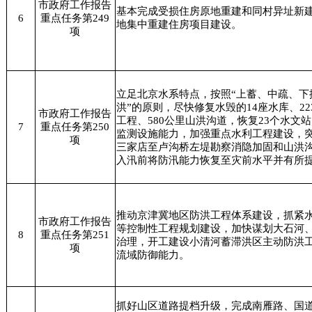
市政府工作报告
基本完成受损住房原地重建和同村异址新
6
重点任务第249
地集中重建住房项目建设。
项
立足北京水系特点，按照“上蓄、中疏、下
洪”的原则，尽快修复水毁的14座水库、2
市政府工作报告
工程、580公里山洪沟道，恢复23个水文站
7
重点任务第250
监测设施能力，加强重点水利工程建设，
项
三家店至卢沟桥左堤勘察消隐加固和山洪
入汛前将防汛能力恢复至灾前水平并有所
推动京津冀地区防洪工程体系建设，抓紧
市政府工作报告
等控制性工程规划建设，加快谋划大石河
8
重点任务第251
治理，开工建设小清河蓄滞洪区主动防洪
项
流域防御能力。
抓好山区道路提档升级，完成南雁路、国道