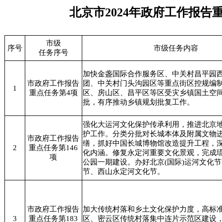
北京市2024年政府工作报
市级
序号
市级任务内容
任务序号
加快金盏国际合作服务区、中关村昌平园
市政府工作报告
团、中关村门头沟园区等重点街区控规编
1
重点任务第4项
区、房山区、昌平区等区受灾乡镇国土空
批，有序推动乡镇规划批复工作。
强化大运河文化保护传承利用，推进北京
护工作。分类分批对长城本体及附属文物
市政府工作报告
缮，抓好中国长城博物馆改造提升工程，
2
重点任务第146
化内涵。修复永定河重要文化景观，完成
项
公园一期建设。办好北京(国际)运河文化
节、西山永定河文化节。
市政府工作报告
加大传统村落和乡土文化保护力度，高标
3
重点任务第183
区、密云区传统村落集中连片示范区建设