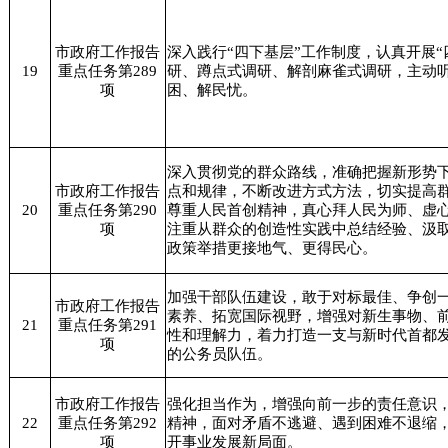
市政府工作报告
深入践行“四下基层”工作制度，认真开展“
19
重点任务第289
研、蹲点式调研、解剖麻雀式调研，主动
项
困、解民忧。
深入贯彻党的群众路线，准确把握新形势
市政府工作报告
点和规律，不断改进方式方法，切实提高
20
重点任务第290
尊重人民首创精神，真心拜人民为师、虚
项
注重从群众的创造性实践中总结经验、汲
政策举措更接地气、更得民心。
加强干部队伍建设，敢于对标最佳、争创
市政府工作报告
素养、拓宽国际视野，增强对新生事物、
21
重点任务第291
性和理解力，着力打造一支与新时代首都
项
的公务员队伍。
市政府工作报告
强化担当作为，增强向前一步的责任意识
22
重点任务第292
精神，面对矛盾不逃避、遇到困难不退缩
项
开事业发展新局面。