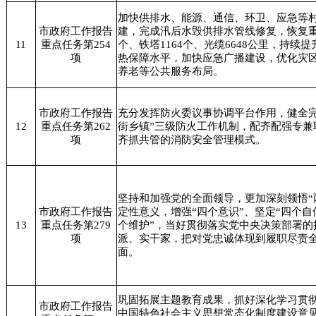
加快供排水、能源、通信、环卫、应急等
市政府工作报告
建，完成汛后水毁供排水管线修复，恢复重建
11
重点任务第254
个、铁塔1164个、光缆6648公里，持续
项
热保障水平，加快应急广播建设，优化灾
养老等公共服务布局。
市政府工作报告
充分发挥防火委议事协调平台作用，健全完
12
重点任务第262
街乡镇”三级防火工作机制，配齐配强专兼
项
齐抓共管的消防安全管理模式。
坚持和加强党的全面领导，更加深刻领悟“
市政府工作报告
定性意义，增强“四个意识”、坚定“四个自
13
重点任务第279
个维护”，当好贯彻落实党中央决策部署的
项
派、实干家，把对党忠诚体现到履职尽责
面。
巩固拓展主题教育成果，抓好深化学习贯
市政府工作报告
中国特色社会主义思想常态化制度建设意