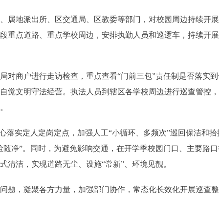
队、
属地派出所、区交通
局、区教委
等部门，对校园周边持续开
时
段重点道路、重点学校周边
，安排执勤人员和巡逻车，持续开
法局对商户进行走访检查，重点查看
“门前三包”责任制是否落实
户自觉文明守法经营。执法人员到辖区各学校周边进行巡查管控
序。
心
落实定人定岗定点，加强人工
“小循环、多频次”巡回保洁和拾
捡随净”
。同时
，为避免影响交通，
在
开学季校园门口、主要路口
角式清洁，实现道路无尘、设施
“常新”、环境见靓。
境问题，
凝聚
各方力量，
加强
部门协作，常态化
长效化开展
巡查