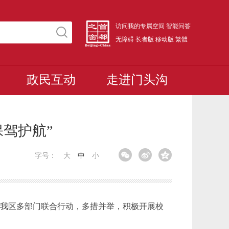
访问我的专属空间
智能问答
无障碍
长者版
移动版
繁體
政民互动
走进门头沟
保驾护航”
字号：
大
中
小
，我区
多部门联合行动，多措并举
，积极开展校