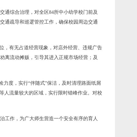
展交通综合治理
，
对全区
84
所中小
幼学校
门前及
展交通疏导和
巡逻管控
工作，确保校园周边交通
到位，有无占道经营现象，对店外经营、违规广告
，劝离流动摊贩，引导其进入正规市场经营；及
捡力度，实行“伴随式”保洁，及时清理路面纸屑
等人流量较大的区域
，
实行限时错峰作业。对校
整治工作
，
为广大师生营造一个安全
有序
的育人