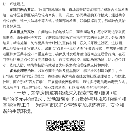
好、环境规范。
多部门融合共治。
“吹哨”属地派出所、市场监管局等多部门组成联合执法检查
组，在辖区交界区域采取轮流牵头、统一调度、协同共进的工作模式，通过共享
点位台账、统一执法标准等方式，统筹部署检查、联动指挥调度，形成融合共治
的良好局面。
多举措提升实效。
在问题集中的地铁站口、商圈周边及住宅小区周边采取问
卷调查、街头访问等方式，了解居民对街头游商治理方式的意见建议，分析调查
结果，精准施策，制作更具有针对性的宣传材料，嵌入式开展进社区、进校园、
进工地等多样化宣传活动。采取“定点看守+流动巡查”全覆盖模式，在东辛房街道
老区和新区共布控22个重点点位，确保及时发现并整治游商占道经营行为。在石
门营地区重点点位装设高清摄像头，通过实施监控、喊话劝离功能，助力点位盯
守，依托人防、物防和技防有效融合为街头游商治理提供支持和保障。
多元化精细治理。
以重点商圈治理及精品街区、精品社区创建为抓手，推
行“街街成精品”的治理理念，将整治街头游商占道经营和社区治理融合，与物业、
社区、商户形成“四方联动”，开展精细化网格管理，通过实行定员定岗定责方式，
实现商户“门前三包”到位、物业加强巡查、社区联动配合的治理格局。
下一步，东辛房街道将继续深入探索“管理+服务+联
动”的多元共治模式，发动凝聚更多力量参与环境秩序维护和
基层治理工作，为辖区市民群众营造更加规范有序、安全和
谐的生活环境。