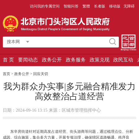
访问我的专属空间
智能问答
繁體
长者版
移动版
无障碍
搜本网
首 页
要闻动态
政务公开
政务服务
政策兑现
政民互动
首页 > 政务公开 >
回应关切
我为群众办实事|多元融合精准发力
高效整治占道经营
日期：2024-09-16 13:15 来源：区城市管理指挥中心
东辛房街道针对近期高发占道经营、街头游商等问题，通过梳理点位、分析
成因、综合施策，集合多方力量，开展专项治理，确保辖区道路畅通、秩序良