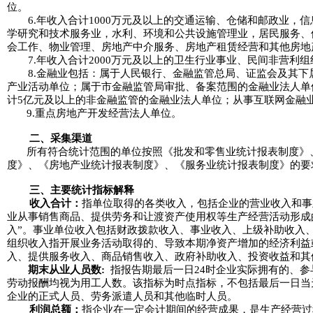
位。
6.年收入合计1000万元及以上的交通运输、仓储和邮政业，
学研究和技术服务业，水利、环境和公共设施管理业，居民服务、
会工作、物业管理、房地产中介服务、房地产租赁经营和其他房地
7.年收入合计2000万元及以上的卫生行业事业、民间非营利组
8.金融业包括：属于人民银行、金融监管总局、证监会及其下
产业活动单位；属于市金融监管局审批、备案范围的金融业法人单位
计5亿元及以上的非金融监管的金融业法人单位；从事互联网金融
9.重点房地产开发经营法人单位。
二、采集渠道
所有符合统计范围的单位按照《批发和零售业统计报表制度》
度》、《房地产业统计报表制度》、《服务业统计报表制度》的要
三、主要统计指标解释
收入合计：
指单位取得的各类收入，包括企业的营业收入和事
业从事销售商品、提供劳务和让渡资产使用权等生产经营活动形成的
入”。事业单位收入包括财政拨款收入、事业收入、上级补助收入
组织收入指开展业务活动取得的、导致本期净资产增加的经济利益
入、提供服务收入、商品销售收入、政府补助收入、投资收益和其
期末从业人员数:
指报告期最后一日24时企业实际拥有的、
劳动报酬均视为用工人数。该指标为时点指标，不包括最后一日当
企业的正式人员、劳务派遣人员和其他临时人员。
利润总额：
指企业在一定会计期间的经营成果，是生产经营过