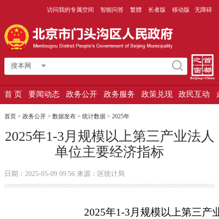
访问我的专属空间
智能问答
繁體
长者版
移动版
无障碍
搜本网
首 页
要闻动态
政务公开
政务服务
政策兑现
政民互动
首页
>
政务公开
>
数据发布
>
统计数据
>
2025年
2025年1-3月规模以上第三产业法人
单位主要经济指标
日期：2025-05-09 09:56 来源：区统计局
2025年1-3月规模以上第三