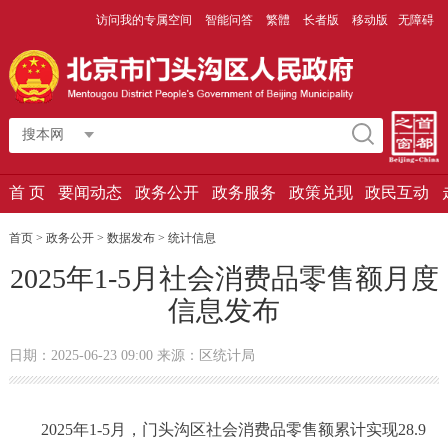
访问我的专属空间
智能问答
繁體
长者版
移动版
无障碍
搜本网
首 页
要闻动态
政务公开
政务服务
政策兑现
政民互动
首页 > 政务公开 > 数据发布 > 统计信息
2025年1-5月社会消费品零售额月度
信息发布
日期：2025-06-23 09:00 来源：区统计局
202
5
年
1-
5
月，门头沟区社会消费品零售额累计实现
28.9