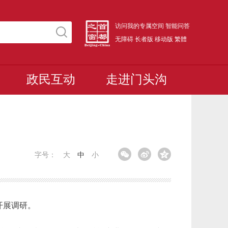
访问我的专属空间
智能问答
无障碍
长者版
移动版
繁體
政民互动
走进门头沟
字号：
大
中
小
开展调研。