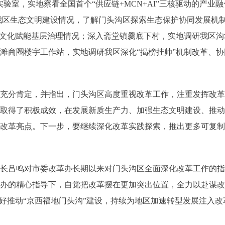
埃丝蓝实验室，实地察看全国首个“供应链+MCN+AI”三核驱动的
我区生态文明建设情况，了解门头沟区探索生态保护协同发展机制
统文化赋能基层治理情况；深入斋堂镇爨底下村，实地调研我区沟
滩商圈楼宇工作站，实地调研我区深化“揭榜挂帅”机制改革、协
了充分肯定，并指出，门头沟区高度重视改革工作，注重发挥改
取得了积极成效，在发展新质生产力、加强生态文明建设、推动
改革亮点。下一步，要继续深化改革实践探索，推出更多可复制
区长吕鸣对市委改革办长期以来对门头沟区全面深化改革工作的
革办的精心指导下，自觉把改革摆在更加突出位置，全力以赴谋
更好推动“京西福地门头沟”建设，持续为地区加速转型发展注入改