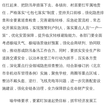
任扛起来、把防汛举措落下去。各镇街、村居要扛牢属地责
任，严格落实“七包七落实”制度，坚持关口前移，强化隐患排
查和全要素巡查检查，完善避险转移、应急处置流程，常态
化开展应急演练，实现预警到户到人，落实重点人员“一户一
策”，优化安置保障，提升临灾转移避险能力。各部门要全面
考虑极端天气、极端场景做好预案，强化会商研判、协同联
动，推动形成防汛备汛工作合力。同时，要抓实安全生产和
道路交通安全，以治本攻坚三年行动为抓手，压实各方责
任，深化重点行业领域隐患排查整治。结合新修订的《北京
市非机动车管理条例》实施，聚焦学校、商圈等重点区域，
整治不戴头盔、逆行、飞线充电等问题，进一步完善配套设
施建设，强化全链条治理，全力保障群众生命财产安全。
喻华锋要求，要紧盯加速起势目标，抓牢经济发展工