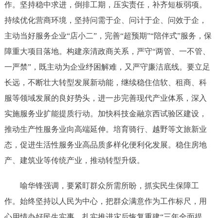
作。坚持稳中求进，倒排工期，压实责任，补齐短板弱项。
持续优化营商环境，坚持问需于企、问计于企、问效于企，
主动当好服务企业“店小二”，完善“超预期”“陪伴式”服务，保
障重大项目落地。构建亲清政商关系，严守“两管、一不管、
一严禁”，既主动为企业纾困解难，又严守廉洁底线。要立足
长远，不断壮大转型发展新动能，继续稳住信软、租商、科
服等领域发展的良好势头，进一步完善现代产业体系，深入
实施服务业扩能提质行动。加快科技金融京西试验区建设，
推动生产性服务业向高端延伸。培育骑行、越野等文旅新业
态，促进生活性服务业高品质多样化便利化发展。稳住房地
产、建筑业等传统产业，推动转型升级。
喻华锋强调，要紧盯群众所需所盼，抓实民生保障工
作。始终坚持以人民为中心，把群众满意作为工作标尺，用
心用情办好民生实事。扎实推进灾后恢复重建“三年全面提