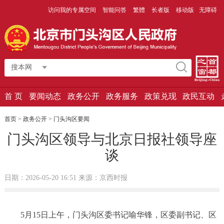
访问我的专属空间
智能问答
繁體
长者版
移动版
无障碍
搜本网
首 页
要闻动态
政务公开
政务服务
政策兑现
政民互动
首页
>
政务公开
>
门头沟区要闻
门头沟区领导与北京日报社领导座
谈
日期：2026-05-20 16:51 来源：京西时报
5月15日上午，门头沟区委书记喻华锋，区委副书记、区