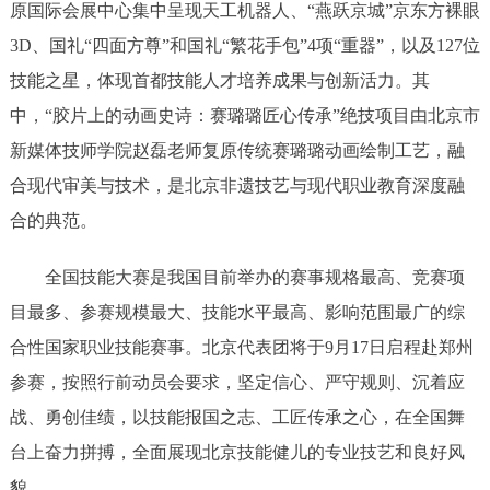
原国际会展中心集中呈现天工机器人、“燕跃京城”京东方裸眼
3D、国礼“四面方尊”和国礼“繁花手包”4项“重器”，以及127位
技能之星，体现首都技能人才培养成果与创新活力。其
中，“胶片上的动画史诗：赛璐璐匠心传承”绝技项目由北京市
新媒体技师学院赵磊老师复原传统赛璐璐动画绘制工艺，融
合现代审美与技术，是北京非遗技艺与现代职业教育深度融
合的典范。
全国技能大赛是我国目前举办的赛事规格最高、竞赛项
目最多、参赛规模最大、技能水平最高、影响范围最广的综
合性国家职业技能赛事。北京代表团将于9月17日启程赴郑州
参赛，按照行前动员会要求，坚定信心、严守规则、沉着应
战、勇创佳绩，以技能报国之志、工匠传承之心，在全国舞
台上奋力拼搏，全面展现北京技能健儿的专业技艺和良好风
貌。