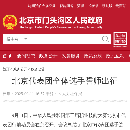
访问我的专属空间
智能问答
繁體
长者版
移动版
无障碍
搜本网
首 页
要闻动态
政务公开
政务服务
政策兑现
政民互动
首页
>
政务公开
>
政务公告
北京代表团全体选手誓师出征
日期：2025-09-11 16:57 来源：区人力社保局
9月11日，中华人民共和国第三届职业技能大赛北京市代
表团行前动员会在京召开。会议总结了北京市代表团选手选