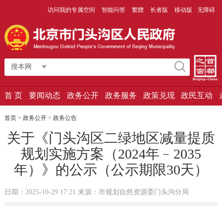
访问我的专属空间
智能问答
繁體
长者版
移动版
无障碍
搜本网
首 页
要闻动态
政务公开
政务服务
政策兑现
政民互动
首页
>
政务公开
>
政务公告
关于《门头沟区二绿地区减量提质
规划实施方案（2024年﹣2035
年）》的公示（公示期限30天）
日期：2025-10-29 17:21 来源：市规划自然资源委门头沟分局