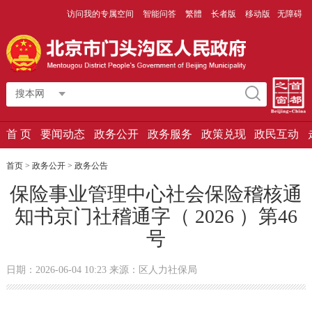
访问我的专属空间
智能问答
繁體
长者版
移动版
无障碍
搜本网
首 页
要闻动态
政务公开
政务服务
政策兑现
政民互动
首页
>
政务公开
>
政务公告
保险事业管理中心社会保险稽核通
知书京门社稽通字（ 2026 ）第46
号
日期：2026-06-04 10:23 来源：区人力社保局