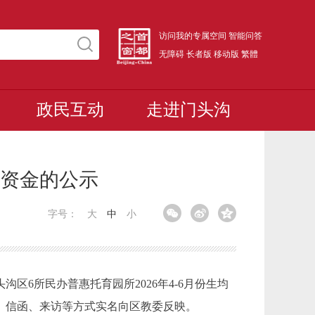
访问我的专属空间
智能问答
无障碍
长者版
移动版
繁體
政民互动
走进门头沟
资金的公示
字号：
大
中
小
区6所民办普惠托育园所2026年4-6月份生均
话、信函、来访等方式实名向区教委反映。