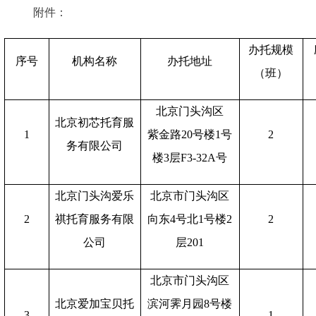
附件
：
办托规模
序号
机构名称
办托地址
（班）
北京门头沟区
北京初芯托育服
1
紫金路
20号楼1号
2
务有限公司
楼3层F3-32A号
北京门头沟爱乐
北京市门头沟区
2
祺托育服务有限
向东
4号北1号楼2
2
公司
层201
北京市门头沟区
北京爱加宝贝托
滨河霁月园
8号楼
3
1