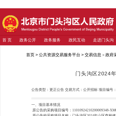
首 页
政务公开
政务服务
政民互动
走进门头沟
首页
>
公共资源交易服务平台
>
交易信息
政府
>
门头沟区202
公告类型：
更正公告
交易方式：
公开招标
项目编号
一、项目基本情况
原公告的采购项目编号：
11010924210200009348-XM
原公告的采购项目名称：门头沟区
2024年山区森