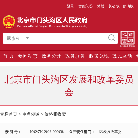
登录
智能问答
繁體
长者版
移动版
搜本网
首 页
要闻动态
政务公开
政务服务
政策兑现
政民互动
北京市门头沟区发展和改革委员
会
专栏首页
>
重点领域
>
价格和收费
索 引 号：
11J002/ZK-2026-000038
公开责任部门：
区发展改革委