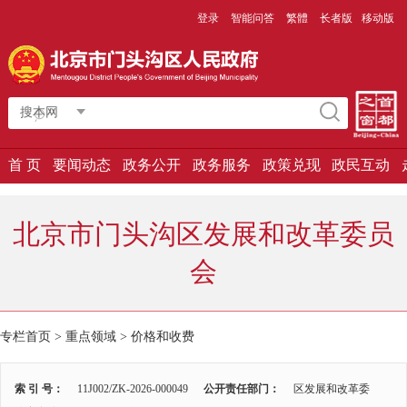
登录
智能问答
繁體
长者版
移动版
搜本网
首 页
要闻动态
政务公开
政务服务
政策兑现
政民互动
北京市门头沟区发展和改革委员
会
专栏首页
>
重点领域
>
价格和收费
索 引 号：
11J002/ZK-2026-000049
公开责任部门：
区发展和改革委