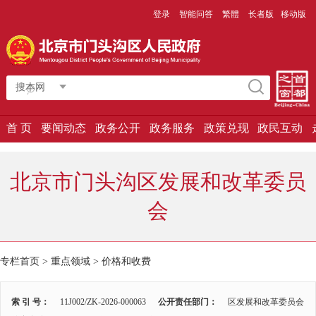
登录
智能问答
繁體
长者版
移动版
搜本网
首 页
要闻动态
政务公开
政务服务
政策兑现
政民互动
北京市门头沟区发展和改革委员
会
专栏首页
>
重点领域
>
价格和收费
索 引 号：
11J002/ZK-2026-000063
公开责任部门：
区发展和改革委员会