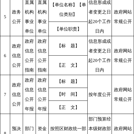
直属
直属
信息形成或
【单位名称】【单
政务
机构
机构
者变更之日
政府网站
位类别】
5
公开
事业
事业
起20个工作
常规公开
【单位职责】
单位
单位
日内
政府
政府
信息形成或
【标 
题】
政府
信息
信息
者变更之日
政府网站
6
信息
公开
公开
起20个工作
常规公开
公开
【正 
文】
指南
指南
日内
政府
政府
【标 
题】
政府
信息
信息
政府网站
【时 
间】
7
信息
按年度公开
公开
公开
常规公开
公开
【正 
文】
年报
年报
部门预算经
预决
部门
资金
按照区财政统一部
本级财政部
政府网站
8