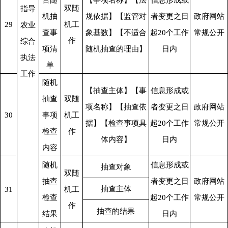
合随
【事项名称】【法
信息形成或
双随
指导
机抽
规依据】【监管对
者变更之日
政府网站
29
机工
农业
查事
象基数】【不适合
起20个工作
常规公开
作
综合
项清
随机抽查的理由】
日内
执法
单
工作
随机
【抽查主体】【事
信息形成或
抽查
双随
项名称】【抽查依
者变更之日
政府网站
30
事项
机工
据】【检查事项具
起20个工作
常规公开
检查
作
体内容】
日内
内容
随机
信息形成或
抽查对象
双随
抽查
者变更之日
政府网站
抽查主体
31
机工
检查
起20个工作
常规公开
作
抽查的结果
结果
日内