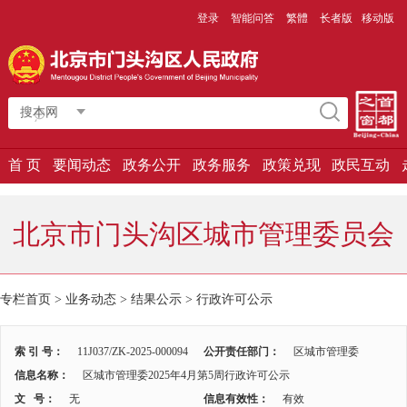
登录
智能问答
繁體
长者版
移动版
搜本网
首 页
要闻动态
政务公开
政务服务
政策兑现
政民互动
北京市门头沟区城市管理委员会
专栏首页 > 业务动态 > 结果公示 >
行政许可公示
索 引 号：
11J037/ZK-2025-000094
公开责任部门：
区城市管理委
信息名称：
区城市管理委2025年4月第5周行政许可公示
文 号：
无
信息有效性：
有效