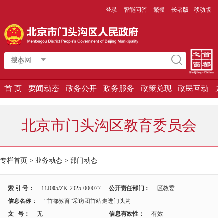
登录
智能问答
繁體
长者版
移动版
搜本网
首 页
要闻动态
政务公开
政务服务
政策兑现
政民互动
北京市门头沟区教育委员会
专栏首页 > 业务动态 >
部门动态
索 引 号：
11J005/ZK-2025-000077
公开责任部门：
区教委
信息名称：
“首都教育”采访团首站走进门头沟
文 号：
无
信息有效性：
有效