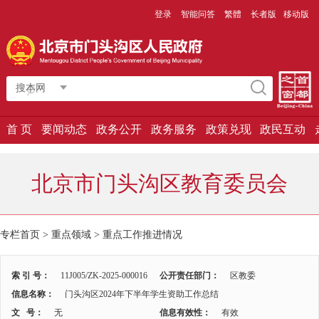
登录
智能问答
繁體
长者版
移动版
搜本网
首 页
要闻动态
政务公开
政务服务
政策兑现
政民互动
北京市门头沟区教育委员会
专栏首页 > 重点领域 >
重点工作推进情况
索 引 号：
11J005/ZK-2025-000016
公开责任部门：
区教委
信息名称：
门头沟区2024年下半年学生资助工作总结
文 号：
无
信息有效性：
有效