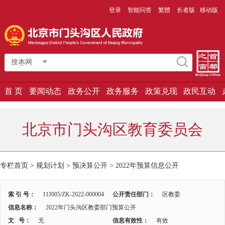
登录
智能问答
繁體
长者版
移动版
搜本网
首 页
要闻动态
政务公开
政务服务
政策兑现
政民互动
北京市门头沟区教育委员会
专栏首页
>
规划计划
>
预决算公开
>
2022年预算信息公开
索 引 号：
11J005/ZK-2022-000004
公开责任部门：
区教委
信息名称：
2022年门头沟区教委部门预算公开
文 号：
无
信息有效性：
有效