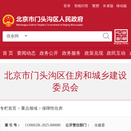
登录
智能问答
繁體
长者版
移动版
搜本网
首 页
要闻动态
政务公开
政务服务
政策兑现
政民互动
北京市门头沟区住房和城乡建设
委员会
专栏首页 > 重点领域 >
保障性住房
索 引 号：
11J006/ZK-2025-000080
公开责任部门：
住建委