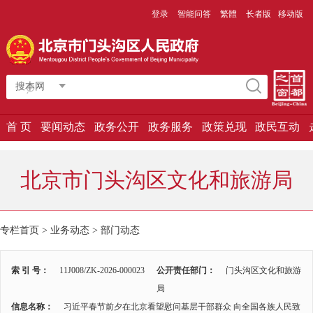
登录
智能问答
繁體
长者版
移动版
搜本网
首 页
要闻动态
政务公开
政务服务
政策兑现
政民互动
北京市门头沟区文化和旅游局
专栏首页 > 业务动态 >
部门动态
索 引 号：
11J008/ZK-2026-000023
公开责任部门：
门头沟区文化和旅游
局
信息名称：
习近平春节前夕在北京看望慰问基层干部群众 向全国各族人民致