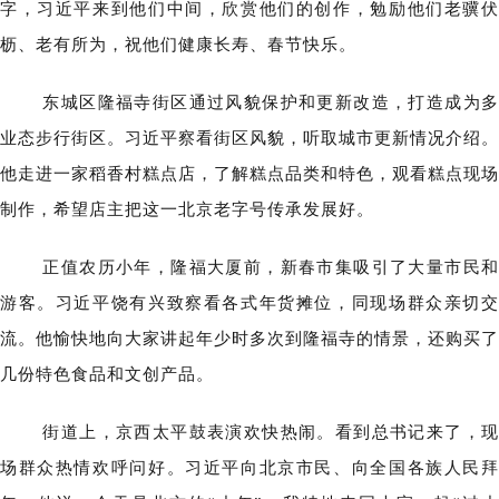
字，习近平来到他们中间，欣赏他们的创作，勉励他们老骥伏
枥、老有所为，祝他们健康长寿、春节快乐。
东城区隆福寺街区通过风貌保护和更新改造，打造成为多
业态步行街区。习近平察看街区风貌，听取城市更新情况介绍。
他走进一家稻香村糕点店，了解糕点品类和特色，观看糕点现场
制作，希望店主把这一北京老字号传承发展好。
正值农历小年，隆福大厦前，新春市集吸引了大量市民和
游客。习近平饶有兴致察看各式年货摊位，同现场群众亲切交
流。他愉快地向大家讲起年少时多次到隆福寺的情景，还购买了
几份特色食品和文创产品。
街道上，京西太平鼓表演欢快热闹。看到总书记来了，现
场群众热情欢呼问好。习近平向北京市民、向全国各族人民拜