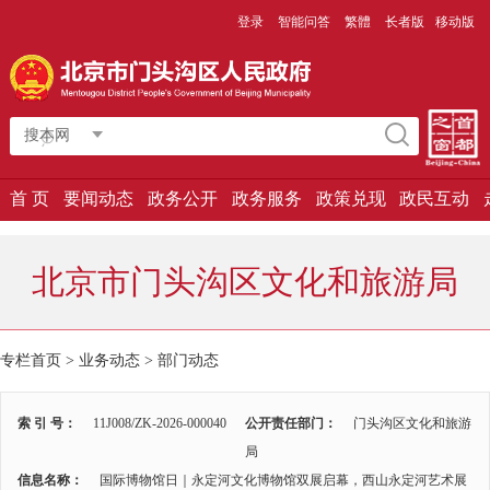
登录
智能问答
繁體
长者版
移动版
搜本网
首 页
要闻动态
政务公开
政务服务
政策兑现
政民互动
北京市门头沟区文化和旅游局
专栏首页
>
业务动态
>
部门动态
索 引 号：
11J008/ZK-2026-000040
公开责任部门：
门头沟区文化和旅游
局
信息名称：
国际博物馆日｜永定河文化博物馆双展启幕，西山永定河艺术展