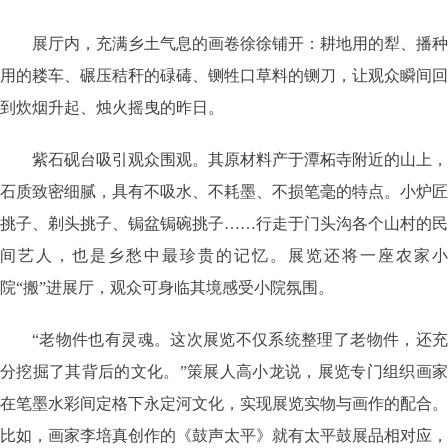
展厅内，充满乡土气息的画卷徐徐铺开：耕地用的犁、播种
用的耧车、碾压秸秆的碌碡、铡牲口草料的铡刀，让观众瞬间回
到炊烟升起、烛火摇曳的昨日。
紫石砚台吸引观众围观。其原材料产于潭柘寺附近的山上，
石质致密细腻，具有不吸水、不耗墨、不损笔毫的特点。小炉匠
挑子、剃头挑子、锔盆锔碗挑子……行走于门头沟各个山村的民
间艺人，也是乡愁中最珍贵的记忆。展览还将一座农家小
院“搬”进展厅，观众可身临其境感受小院氛围。
“老物件也有灵魂。这次展览不仅系统整理了老物件，还充
分挖掘了其背后的文化。”策展人高小龙说，展览专门组织画家
在笔墨水彩间定格下永定河文化，实现展览实物与画作的配合。
比如，画家李培真创作的《鼓声太平》就有太平鼓展品相对应，