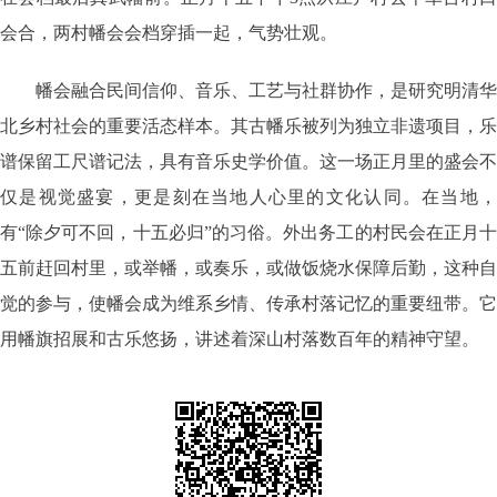
会合，两村幡会会档穿插一起，气势壮观。
幡会融合民间信仰、音乐、工艺与社群协作，是研究明清华
北乡村社会的重要活态样本。其古幡乐被列为独立非遗项目，乐
谱保留工尺谱记法，具有音乐史学价值。这一场正月里的盛会不
仅是视觉盛宴，更是刻在当地人心里的文化认同。在当地，
有“除夕可不回，十五必归”的习俗。外出务工的村民会在正月十
五前赶回村里，或举幡，或奏乐，或做饭烧水保障后勤，这种自
觉的参与，使幡会成为维系乡情、传承村落记忆的重要纽带。它
用幡旗招展和古乐悠扬，讲述着深山村落数百年的精神守望。