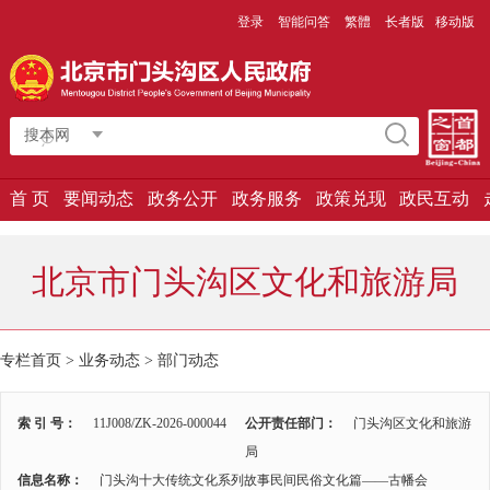
登录
智能问答
繁體
长者版
移动版
搜本网
首 页
要闻动态
政务公开
政务服务
政策兑现
政民互动
北京市门头沟区文化和旅游局
专栏首页
>
业务动态
>
部门动态
索 引 号：
11J008/ZK-2026-000044
公开责任部门：
门头沟区文化和旅游
局
信息名称：
门头沟十大传统文化系列故事民间民俗文化篇——古幡会