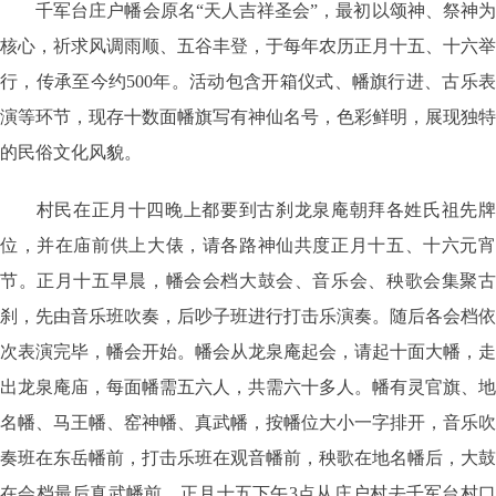
千军台庄户幡会
原名“天人吉祥圣会”，最初以颂神、祭神
核心，祈求风调雨顺、五谷丰登，于每年农历正月十五、十六举
行，传承至今约500年。活动包含开箱仪式、幡旗行进、古乐表
演等环节，现存十数面幡旗写有神仙名号，色彩鲜明，展现独特
的民俗文化风貌。
村民在正月十四晚上都要到古刹
龙泉庵
朝拜各姓氏祖先
位，并在庙前供上大俵，请各路神仙共度正月十五、十六元宵
节。正月十五早晨，幡会会档大鼓会、音乐会、秧歌会集聚古
刹，先由音乐班吹奏，后吵子班进行打击乐演奏。随后各会档依
次表演完毕，幡会开始。幡会从龙泉庵起会，请起十面大幡，走
出龙泉庵庙，每面幡需五六人，共需六十多人。幡有
灵官旗
、地
名幡、马王幡、窑神幡、真武幡，按幡位大小一字排开，音乐吹
奏班在东岳幡前，打击乐班在观音幡前，秧歌在地名幡后，大鼓
在会档最后真武幡前。正月十五下午3点从庄户村去千军台村口