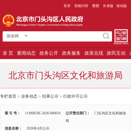
登录
智能问答
繁體
长者版
移动版
搜本网
首 页
要闻动态
政务公开
政务服务
政策兑现
政民互动
北京市门头沟区文化和旅游局
专栏首页
>
业务动态
>
结果公示
>
行政许可公示
索 引 号：
11J008/ZK-2026-000034
公开责任部门：
门头沟区文化和旅游
局
信息名称：
2026年4月公示