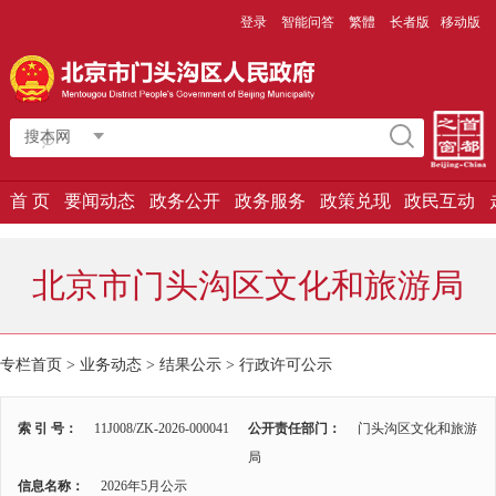
登录
智能问答
繁體
长者版
移动版
搜本网
首 页
要闻动态
政务公开
政务服务
政策兑现
政民互动
北京市门头沟区文化和旅游局
专栏首页
>
业务动态
>
结果公示
>
行政许可公示
索 引 号：
11J008/ZK-2026-000041
公开责任部门：
门头沟区文化和旅游
局
信息名称：
2026年5月公示