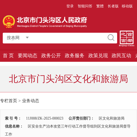
登录
智能问答
繁體
长者版
移动版
搜本网
首 页
要闻动态
政务公开
政务服务
政策兑现
政民互动
北京市门头沟区文化和旅游局
专栏首页 >
业务动态
索 引 号：
11J008/ZK-2025-000023
公开责任部门：
区文化和旅游局
信息名称：
区安全生产治本攻坚三年行动工作督导组到区文化和旅游局督导
工作