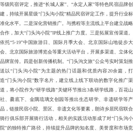
等级民宿评定，推进“长城人家”、“永定人家”等特色民宿品牌创
建，持续开展星级“门头沟小院”精品民宿评定工作，提升行业标
准化水平。二是深化营销推广。与携程等主流线上平台建立战略
合作，加大“门头沟小院”IP线上推广力度。三是拓展宣传渠道。
依托“5·19”中国旅游日、国际月季大会、北京国际山地徒步大
会、北京国际旅游博览会等重大活动平台，开展多渠道、立体化
品牌宣传。四是创新传播机制。“门头沟文旅”公众号实时策划推
送以“门头沟小院”为主题的热门话题和优质内容20余篇，打
造“门头沟小院”数字名片，建立线上线下联动的数字化推广渠
道，将小院作为“研学线路”关键环节推出3条研学线路，百花山
社、爨底下、金隅琉璃文创园等推出生态研学、非遗研学等产
品，链接民宿小院、景区、非遗文化等要素，朗诗乡居民宿联合
骑行俱乐部开展骑行活动，相关的实践活动形成了对“门头沟小
院”的独特推广路径，持续提升品牌的知名度、美誉度和市场竞