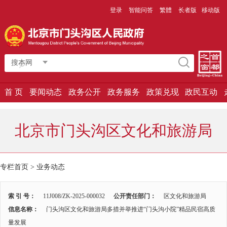
登录
智能问答
繁體
长者版
移动版
搜本网
首 页
要闻动态
政务公开
政务服务
政策兑现
政民互动
北京市门头沟区文化和旅游局
专栏首页
>
业务动态
索 引 号：
11J008/ZK-2025-000032
公开责任部门：
区文化和旅游局
信息名称：
门头沟区文化和旅游局多措并举推进“门头沟小院”精品民宿高质
量发展