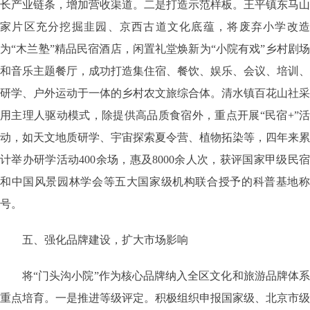
长产业链条，增加营收渠道。二是打造示范样板。王平镇东马山
家片区充分挖掘韭园、京西古道文化底蕴，将废弃小学改造
为“木兰塾”精品民宿酒店，闲置礼堂焕新为“小院有戏”乡村剧场
和音乐主题餐厅，成功打造集住宿、餐饮、娱乐、会议、培训、
研学、户外运动于一体的乡村农文旅综合体。清水镇百花山社采
用主理人驱动模式，除提供高品质食宿外，重点开展“民宿+”活
动，如天文地质研学、宇宙探索夏令营、植物拓染等，四年来累
计举办研学活动400余场，惠及8000余人次，获评国家甲级民宿
和中国风景园林学会等五大国家级机构联合授予的科普基地称
号。
五、强化品牌建设，扩大市场影响
将“门头沟小院”作为核心品牌纳入全区文化和旅游品牌体系
重点培育。一是推进等级评定。积极组织申报国家级、北京市级