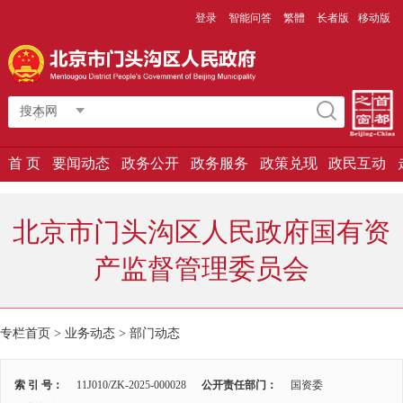
登录
智能问答
繁體
长者版
移动版
搜本网
首 页
要闻动态
政务公开
政务服务
政策兑现
政民互动
北京市门头沟区人民政府国有资
产监督管理委员会
专栏首页
>
业务动态
>
部门动态
索 引 号：
11J010/ZK-2025-000028
公开责任部门：
国资委