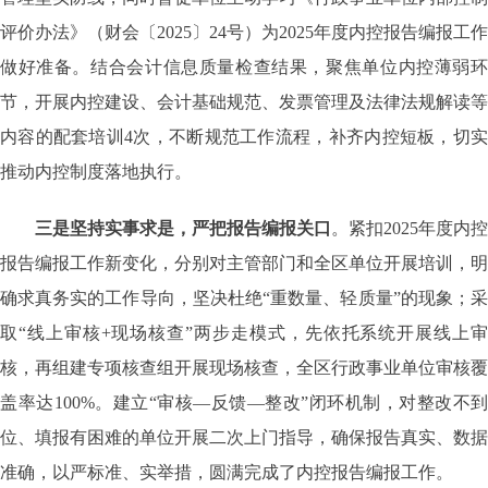
评价办法》（财会〔
2025
〕
24
号）为
2025
年度内控报告编报工作
做好准备。
结合会计信息质量检查结果，
聚焦单位内控薄弱
节，开展内控建设、会计基础规范、发票管理及法律法规解读等
内容的配套培训
4
次，
不断规范工作流程，补齐内控短板，切
推动内控制度落地执行。
三是坚持实事求是，严把报告编报关口
。紧扣
2025
年度内控
报告编报工作新变化，分别对主管部门和全区单位开展培训，明
确求真务实的工作导向，坚决杜绝“重数量、轻质量”的现象；采
取“线上审核
+
现场核查”两步走模式，先依托系统开展线上
核，再组建专项核查组开展现场核查，全区行政事业单位审核覆
盖率达
100%
。建立“审核—反馈—整改”闭环机制，对整改不到
位、填报有困难的单位开展二次上门指导，确保报告真实、数据
准确，以严标准、实举措，圆满完成了内控报告编报工作。