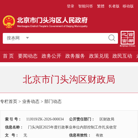
登录
智能问答
繁體
长者版
移动版
搜本网
首 页
要闻动态
政务公开
政务服务
政策兑现
政民互动
北京市门头沟区财政局
专栏首页
>
业务动态
>
部门动态
索 引 号：
11J019/ZK-2026-000034
公开责任部门：
区财政局
信息名称：
门头沟区2025年度行政事业单位内部控制工作扎实收官
文 号：
无
信息有效性：
有效