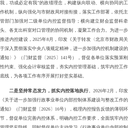
我，功成必定有我”的政绩理念，构建纵向联动、横向协同的工
作机制，纵向强化与市财政局对接衔接，落实工作部署，依托主
管部门加强对二级单位内控监督指导；横向建立财会监督科牵
头、各支出科室对口管理的协同机制，凝聚工作合力。为进一步
推进内控建设，
2025
年
8
月，
印发《关于转发〈北京市财政局
于深入贯彻落实中央八项规定精神，进一步加强内控机制建设的
通知〉》（门财监督〔
2025
〕
141
号），督促各单位落实预算
性约束、强化会计审核监督，夯实内控管理基础，
筑牢内控工作
底线，为各项工作有序开展打好坚实基础。
二是坚持常态发力，抓实内控落地执行
。
2026
年
2
月，印
《关于进一步加强行政事业单位内部控制体系建设与整改工作的
通知》（门财监督〔
2026
〕
16
号），梳理内控报告反馈的薄弱环
节，督促单位完善内控体系，明确内控工作要求，全面筑牢内控
管理坚实防线，同时督促单位主动学习《行政事业单位内部控制